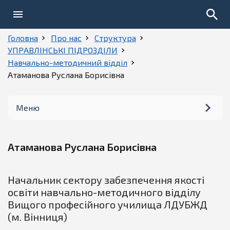
Головна
Про нас
Структура
УПРАВЛІНСЬКІ ПІДРОЗДІЛИ
Навчально-методичний відділ
Атаманова Руслана Борисівна
Меню
Керівництво
Атаманова Руслана Борисівна
Структура
Начальник сектору забезпечення якості
Історія
освіти навчально-методичного відділу
Вищого професійного училища ЛДУБЖД
Установчі документи
(м. Вінниця)