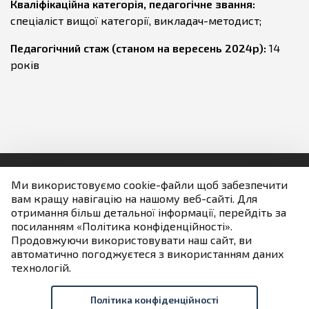
Кваліфікаційна категорія, педагогічне звання:
спеціаліст вищої категорії, викладач-методист;
Педагогічний стаж (станом на вересень 2024р):
14
років
Ми використовуємо cookie-файли щоб забезпечити
вам кращу навігацію на нашому веб-сайті. Для
Людям із порушенням зору
отримання більш детальної інформації, перейдіть за
посиланням «Політика конфіденційності».
Продовжуючи використовувати наш сайт, ви
Якщо не зазначено інше всі матеріали розміщені на
автоматично погоджуєтеся з використанням даних
умовах ліцензії
технологій.
Creative Commons Attribution 4.0 International license
Політика конфіденційності