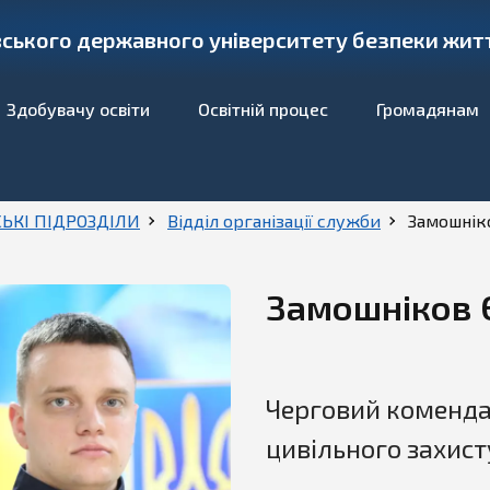
ського державного університету безпеки життє
Здобувачу освіти
Освітній процес
Громадянам
ЬКІ ПІДРОЗДІЛИ
Відділ організації служби
Замошнік
Замошніков 
Черговий коменда
цивільного захист