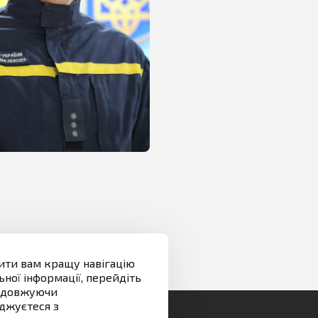
ити вам кращу навігацію
ної інформації, перейдіть
родовжуючи
джуєтеся з