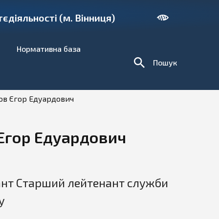
діяльності (м. Вінниця)
Нормативна база
Пошук
ов Єгор Едуардович
Єгор Едуардович
нт Старший лейтенант служби
у