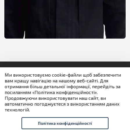
Ми використовуємо cookie-файли щоб забезпечити
вам кращу навігацію на нашому веб-сайті. Для
Людям із порушенням зору
отримання більш детальної інформації, перейдіть за
посиланням «Політика конфіденційності».
Продовжуючи використовувати наш сайт, ви
Якщо не зазначено інше всі матеріали розміщені на
автоматично погоджуєтеся з використанням даних
умовах ліцензії
технологій.
Creative Commons Attribution 4.0 International license
Політика конфіденційності