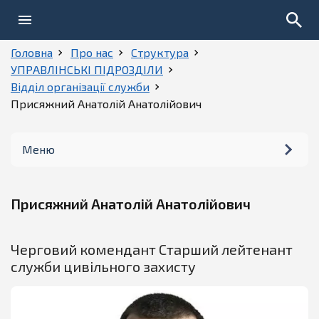
Головна
Про нас
Структура
УПРАВЛІНСЬКІ ПІДРОЗДІЛИ
Відділ організації служби
Присяжний Анатолій Анатолійович
Меню
Керівництво
Присяжний Анатолій Анатолійович
Структура
Черговий комендант Старший лейтенант
Історія
служби цивільного захисту
Установчі документи