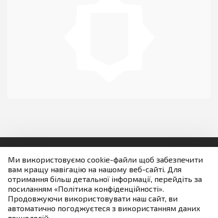
Телефони
Фотогалерея
НАЗАВЖДИ В СТРОЮ
Ми використовуємо cookie-файли щоб забезпечити
вам кращу навігацію на нашому веб-сайті. Для
Людям із порушенням зору
отримання більш детальної інформації, перейдіть за
посиланням «Політика конфіденційності».
Продовжуючи використовувати наш сайт, ви
Якщо не зазначено інше всі матеріали розміщені на
автоматично погоджуєтеся з використанням даних
умовах ліцензії
технологій.