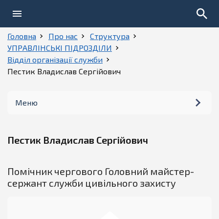
Головна
Про нас
Структура
УПРАВЛІНСЬКІ ПІДРОЗДІЛИ
Відділ організації служби
Пестик Владислав Сергійович
Меню
Керівництво
Пестик Владислав Сергійович
Структура
Помічник чергового Головний майстер-
Історія
сержант служби цивільного захисту
Установчі документи