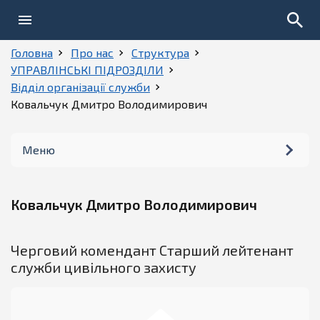
Головна
Про нас
Структура
УПРАВЛІНСЬКІ ПІДРОЗДІЛИ
Відділ організації служби
Ковальчук Дмитро Володимирович
Меню
Керівництво
Ковальчук Дмитро Володимирович
Структура
Черговий комендант Старший лейтенант
Історія
служби цивільного захисту
Установчі документи