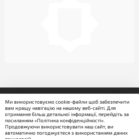
Телефони
Фотогалерея
НАЗАВЖДИ В СТРОЮ
Ми використовуємо cookie-файли щоб забезпечити
вам кращу навігацію на нашому веб-сайті. Для
Людям із порушенням зору
отримання більш детальної інформації, перейдіть за
посиланням «Політика конфіденційності».
Продовжуючи використовувати наш сайт, ви
Якщо не зазначено інше всі матеріали розміщені на
автоматично погоджуєтеся з використанням даних
умовах ліцензії
технологій.