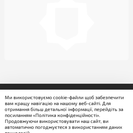
Телефони
Фотогалерея
НАЗАВЖДИ В СТРОЮ
Ми використовуємо cookie-файли щоб забезпечити
вам кращу навігацію на нашому веб-сайті. Для
Людям із порушенням зору
отримання більш детальної інформації, перейдіть за
посиланням «Політика конфіденційності».
Продовжуючи використовувати наш сайт, ви
Якщо не зазначено інше всі матеріали розміщені на
автоматично погоджуєтеся з використанням даних
умовах ліцензії
технологій.