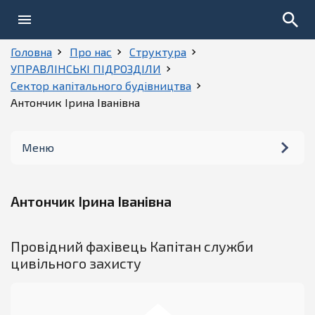
Головна
Про нас
Структура
УПРАВЛІНСЬКІ ПІДРОЗДІЛИ
Сектор капітального будівництва
Антончик Ірина Іванівна
Меню
Керівництво
Антончик Ірина Іванівна
Структура
Провідний фахівець Капітан служби
Історія
цивільного захисту
Установчі документи