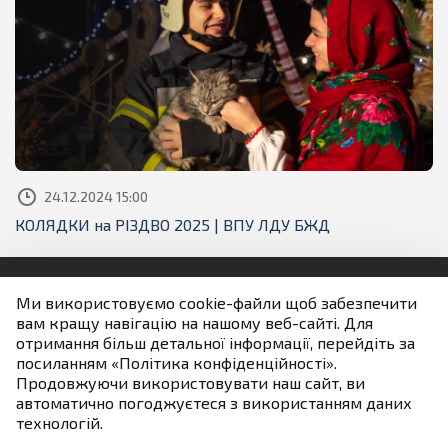
24.12.2024 15:00
КОЛЯДКИ на РІЗДВО 2025 | ВПУ ЛДУ БЖД
Ми використовуємо cookie-файли щоб забезпечити
вам кращу навігацію на нашому веб-сайті. Для
Людям із порушенням зору
отримання більш детальної інформації, перейдіть за
посиланням «Політика конфіденційності».
Продовжуючи використовувати наш сайт, ви
Якщо не зазначено інше всі матеріали розміщені на
автоматично погоджуєтеся з використанням даних
умовах ліцензії
технологій.