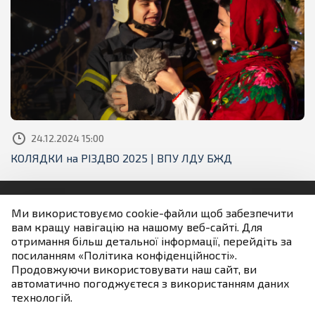
24.12.2024 15:00
КОЛЯДКИ на РІЗДВО 2025 | ВПУ ЛДУ БЖД
Ми використовуємо cookie-файли щоб забезпечити
вам кращу навігацію на нашому веб-сайті. Для
Людям із порушенням зору
отримання більш детальної інформації, перейдіть за
посиланням «Політика конфіденційності».
Продовжуючи використовувати наш сайт, ви
Якщо не зазначено інше всі матеріали розміщені на
автоматично погоджуєтеся з використанням даних
умовах ліцензії
технологій.