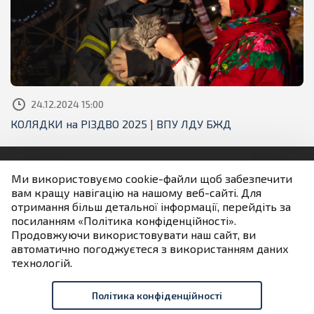
24.12.2024 15:00
КОЛЯДКИ на РІЗДВО 2025 | ВПУ ЛДУ БЖД
Ми використовуємо cookie-файли щоб забезпечити
вам кращу навігацію на нашому веб-сайті. Для
Людям із порушенням зору
отримання більш детальної інформації, перейдіть за
посиланням «Політика конфіденційності».
Продовжуючи використовувати наш сайт, ви
Якщо не зазначено інше всі матеріали розміщені на
автоматично погоджуєтеся з використанням даних
умовах ліцензії
технологій.
Creative Commons Attribution 4.0 International license
Політика конфіденційності