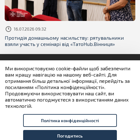
16.07.2026 09:32
Протидія домашньому насильству: рятувальники
взяли участь у семінарі від «ТатоHub.Вінниця»
Ми використовуємо cookie-файли щоб забезпечити
вам кращу навігацію на нашому веб-сайті. Для
Людям із порушенням зору
отримання більш детальної інформації, перейдіть за
посиланням «Політика конфіденційності».
Продовжуючи використовувати наш сайт, ви
Якщо не зазначено інше всі матеріали розміщені на
автоматично погоджуєтеся з використанням даних
умовах ліцензії
технологій.
Creative Commons Attribution 4.0 International license
Політика конфіденційності
Розробник порталу
Державна ІТ-компанія «ІНФОТЕХ»
Погодитись