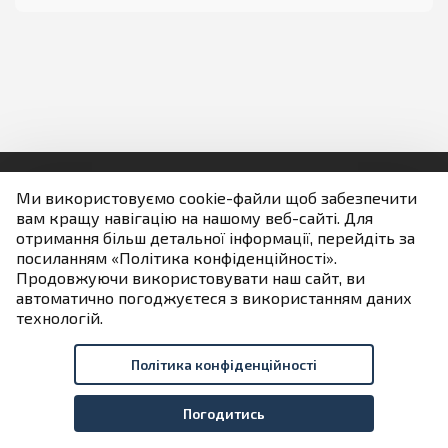
Історія
Установчі документи
Телефони
Фотогалерея
Ми використовуємо cookie-файли щоб забезпечити
НАЗАВЖДИ В СТРОЮ
вам кращу навігацію на нашому веб-сайті. Для
Людям із порушенням зору
отримання більш детальної інформації, перейдіть за
посиланням «Політика конфіденційності».
Продовжуючи використовувати наш сайт, ви
Якщо не зазначено інше всі матеріали розміщені на
автоматично погоджуєтеся з використанням даних
умовах ліцензії
технологій.
Creative Commons Attribution 4.0 International license
Політика конфіденційності
Розробник порталу
Державна ІТ-компанія «ІНФОТЕХ»
Погодитись